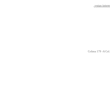
¿estas inter
Colima 179 -A Col.